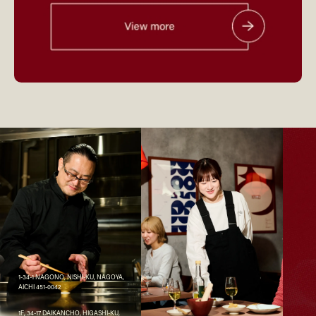
1-34-1 NAGONO, NISHI-KU, NAGOYA,
AICHI 451-0042
1F, 34-17 DAIKANCHO, HIGASHI-KU,