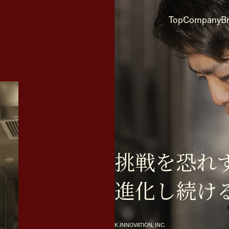
Top
Company
B
挑戦を恐れ
進化し続け
K.INNOVATION, INC.