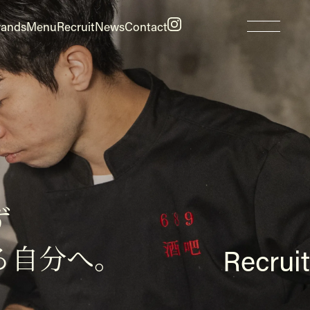
rands
Menu
Recruit
News
Contact
ず
る自分へ。
Recruit