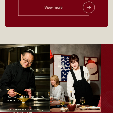
1-34-1 NAGONO, NISHI-KU, NAGOYA,
AICHI 451-0042
1F, 34-17 DAIKANCHO, HIGASHI-KU,