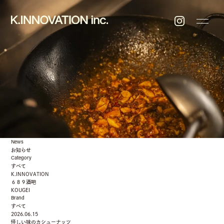
News
お知らせ
Category
すべて
K.INNOVATION
６８９酒吧
KOUGEI
Brand
すべて
2026.06.15
怪しい味のカシューナッツ