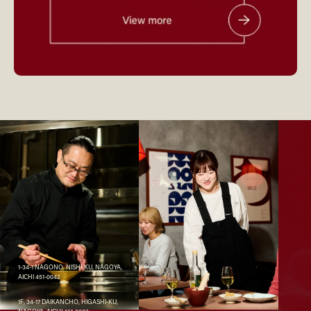
1-34-1 NAGONO, NISHI-KU, NAGOYA,
AICHI 451-0042
1F, 34-17 DAIKANCHO, HIGASHI-KU,