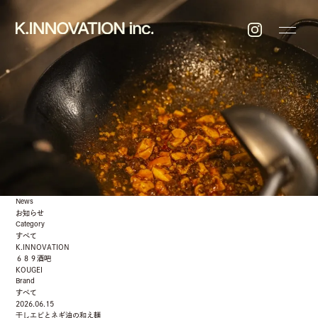
News
お知らせ
Category
すべて
K.INNOVATION
６８９酒吧
KOUGEI
Brand
すべて
2026.06.15
干しエビとネギ油の和え麺