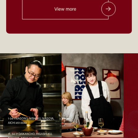
1-34-1 NAGONO, NISHI-KU, NAGOYA,
AICHI 451-0042
1F, 34-17 DAIKANCHO, HIGASHI-KU,