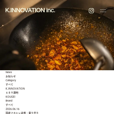
News
お知らせ
Category
すべて
K.INNOVATION
６８９酒吧
KOUGEI
Brand
すべて
2026.06.16
国産フカヒレ姿煮・量り売り